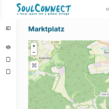
C
Toggle
Marktplatz
Side
Panel
+
−