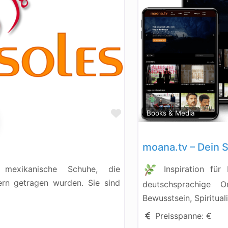
Favorisieren
Books & Media
moana.tv – Dein 
e mexikanische Schuhe, die
Inspiration für
ern getragen wurden. Sie sind
deutschsprachige O
Bewusstsein, Spiritual
Preisspanne:
€