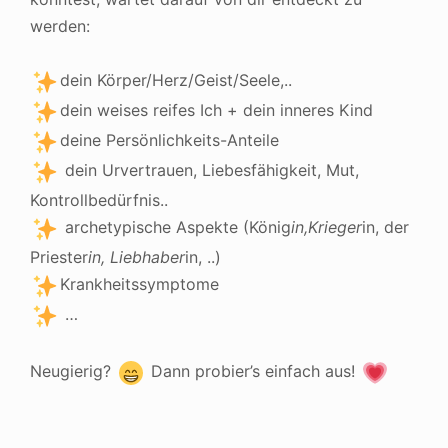
werden:
dein Körper/Herz/Geist/Seele,..
dein weises reifes Ich + dein inneres Kind
deine Persönlichkeits-Anteile
dein Urvertrauen, Liebesfähigkeit, Mut,
Kontrollbedürfnis..
archetypische Aspekte (König
in,Krieger
in, der
Priester
in, Liebhaber
in, ..)
Krankheitssymptome
…
Neugierig?
Dann probier’s einfach aus!