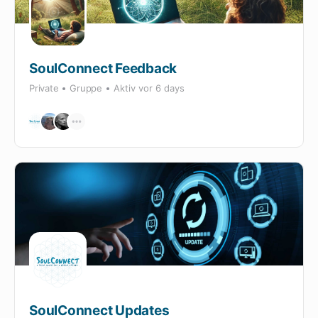
SoulConnect Feedback
Private
Gruppe
Aktiv
vor 6 days
SoulConnect Updates