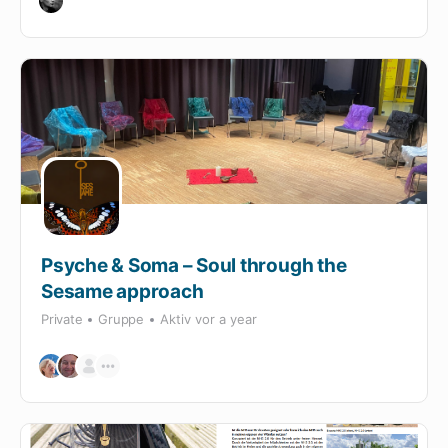
Psyche & Soma – Soul through the
Sesame approach
Private
Gruppe
Aktiv
vor a year